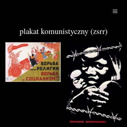
skip
to
main
content
men
plakat komunistyczny (zsrr)