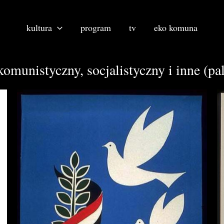
kultura
program
tv
eko komuna
komunistyczny, socjalistyczny i inne (pa